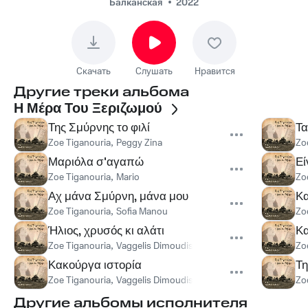
Балканская
2022
Скачать
Слушать
Нравится
Другие треки альбома
Η Μέρα Του Ξεριζωμού
Της Σμύρνης το φιλί
Τα
Zoe Tiganouria
,
Peggy Zina
Zo
Μαριόλα σ'αγαπώ
Εί
Zoe Tiganouria
,
Mario
Zo
Αχ μάνα Σμύρνη, μάνα μου
Κ
Zoe Tiganouria
,
Sofia Manou
Zo
Ήλιος, χρυσός κι αλάτι
Κα
Zoe Tiganouria
,
Vaggelis Dimoudis
Zo
Κακούργα ιστορία
Τη
Zoe Tiganouria
,
Vaggelis Dimoudis
Zo
Другие альбомы исполнителя