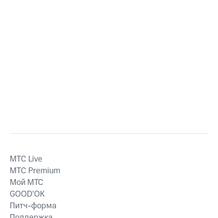
MTС Live
MTС Premium
Мой МТС
GOOD’OK
Питч-форма
Поддержка