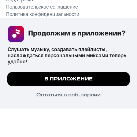
Пользовательское соглашение
Политика конфиденциальности
Рекомендательные технологии
Продолжим в приложении? 
СКАЧАТЬ ПРИЛОЖЕНИЕ
Слушать музыку, создавать плейлисты, 
наслаждаться персональными миксами теперь 
удобно!
Незаконное потребление наркотических средств,
психотропных веществ, их аналогов причиняет вред здоровью,
Мы используем куки, чтобы на сайте все
В ПРИЛОЖЕНИЕ
их незаконный оборот запрещён и влечёт установленную
работало.
Подробнее
законодательством ответственность.
© 2026 ООО «КИОН».
ПОНЯТНО
Остаться в веб-версии
Все права защищены
18+
Главная
В приложение
Избранное