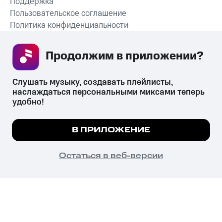
Поддержка
Пользовательское соглашение
Политика конфиденциальности
Рекомендательные технологии
Продолжим в приложении? 
СКАЧАТЬ ПРИЛОЖЕНИЕ
Слушать музыку, создавать плейлисты, 
наслаждаться персональными миксами теперь 
удобно!
Незаконное потребление наркотических средств,
психотропных веществ, их аналогов причиняет вред здоровью,
Мы используем куки, чтобы на сайте все
В ПРИЛОЖЕНИЕ
их незаконный оборот запрещён и влечёт установленную
работало.
Подробнее
законодательством ответственность.
© 2026 ООО «КИОН».
ПОНЯТНО
Остаться в веб-версии
Все права защищены
18+
Главная
В приложение
Избранное