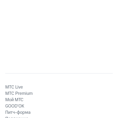
MTС Live
MTС Premium
Мой МТС
GOOD’OK
Питч-форма