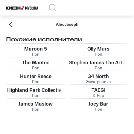
Alec Joseph
Похожие исполнители
Maroon 5
Olly Murs
Поп
Поп
The Wanted
Stephen James The Artist
Поп
Поп
Hunter Reece
34 North
Поп
Электроника
Highland Park Collective
TAEGI
Поп
K-Pop
James Maslow
Joey Bar
Поп
Поп