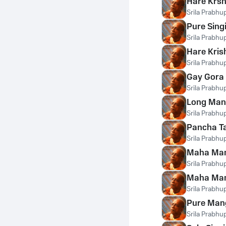
Hare Krsh
Srila Prabhu
Pure Sin
Srila Prabhu
Hare Kri
Srila Prabhu
Gay Gora
Srila Prabhu
Long Man
Srila Prabhu
Pancha T
Srila Prabhu
Maha Man
Srila Prabhu
Maha Man
Srila Prabhu
Pure Man
Srila Prabhu