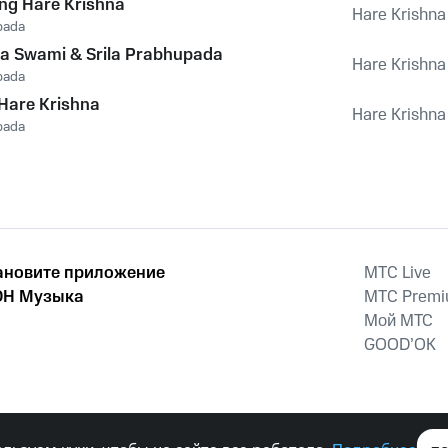
ing Hare Krishna
Hare Krishna
pada
a Swami & Srila Prabhupada
Hare Krishna
pada
Hare Krishna
Hare Krishna
pada
ановите приложение
MTС Live
Н Музыка
MTС Prem
Мой МТС
GOOD’OK
наркотических средств, психотропных веществ, их аналогов причиня