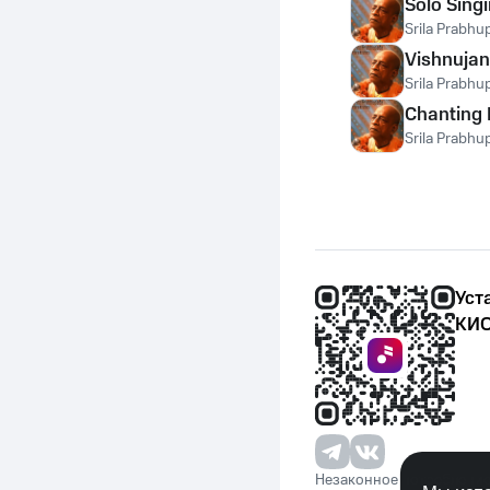
Solo Sing
Srila Prabhu
Vishnujan
Srila Prabhu
Сhanting 
Srila Prabhu
Уст
КИО
Незаконное потребление 