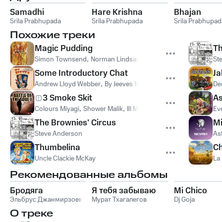
Samadhi
Hare Krishna
Bhajan
Srila Prabhupada
Srila Prabhupada
Srila Prabhupad
Похожие треки
Magic Pudding
Th
Simon Townsend
,
Norman Lindsay
St
Some Introductory Chat
Ja
Andrew Lloyd Webber
,
By Jeeves 1996 Original London Cast
Den
3 Smoke Skit
As
Colours Miyagi
,
Shower Malik
,
Ill Mill
Ev
The Brownies' Circus
Mi
Steve Anderson
As
Thumbelina
Ch
Uncle Clackie McKay
La
Рекомендованные альбомы
Бродяга
Я тебя забываю
Mi Chico
Эльбрус Джанмирзоев
Мурат Тхагалегов
Dj Goja
О треке