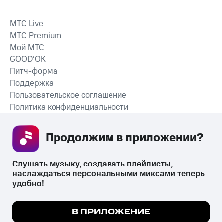
MTС Live
MTС Premium
Мой МТС
GOOD’OK
Питч-форма
Поддержка
Пользовательское соглашение
Политика конфиденциальности
Рекомендательные технологии
Продолжим в приложении? 
СКАЧАТЬ ПРИЛОЖЕНИЕ
Слушать музыку, создавать плейлисты, 
наслаждаться персональными миксами теперь 
удобно!
Незаконное потребление наркотических средств,
психотропных веществ, их аналогов причиняет вред здоровью,
Мы используем куки, чтобы на сайте все
В ПРИЛОЖЕНИЕ
их незаконный оборот запрещён и влечёт установленную
работало.
Подробнее