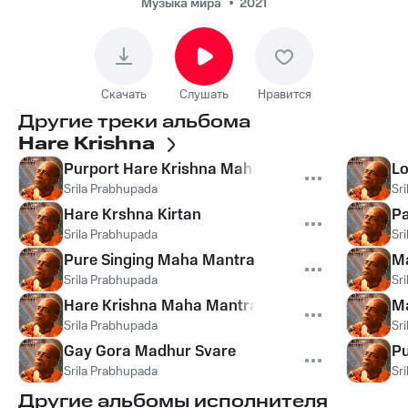
Музыка мира
2021
Скачать
Слушать
Нравится
Другие треки альбома
Hare Krishna
Purport Hare Krishna Maha Mantra
Lo
Srila Prabhupada
Sr
Hare Krshna Kirtan
Pa
Srila Prabhupada
Sr
Pure Singing Maha Mantra
M
Srila Prabhupada
Sr
Hare Krishna Maha Mantra
Ma
Srila Prabhupada
Sr
Gay Gora Madhur Svare
Pu
Srila Prabhupada
Sr
Другие альбомы исполнителя