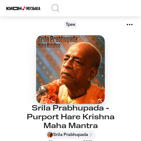
Трек
Srila Prabhupada -
Purport Hare Krishna
Maha Mantra
Srila Prabhupada