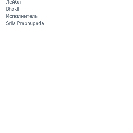
Лейбл
Bhakti
Исполнитель
Srila Prabhupada