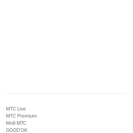
MTС Live
MTС Premium
Мой МТС
GOOD’OK