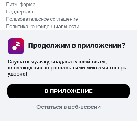
Питч-форма
Поддержка
Пользовательское соглашение
Политика конфиденциальности
Рекомендательные технологии
Продолжим в приложении? 
СКАЧАТЬ ПРИЛОЖЕНИЕ
Слушать музыку, создавать плейлисты, 
наслаждаться персональными миксами теперь 
удобно!
Незаконное потребление наркотических средств,
психотропных веществ, их аналогов причиняет вред здоровью,
Мы используем куки, чтобы на сайте все
В ПРИЛОЖЕНИЕ
их незаконный оборот запрещён и влечёт установленную
работало.
Подробнее
законодательством ответственность.
© 2026 ООО «КИОН».
ПОНЯТНО
Остаться в веб-версии
Все права защищены
18+
Главная
В приложение
Избранное