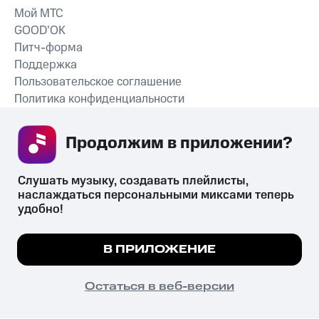
Мой МТС
GOOD’OK
Питч-форма
Поддержка
Пользовательское соглашение
Политика конфиденциальности
Рекомендательные технологии
Продолжим в приложении? 
СКАЧАТЬ ПРИЛОЖЕНИЕ
Слушать музыку, создавать плейлисты, 
наслаждаться персональными миксами теперь 
удобно!
Незаконное потребление наркотических средств,
психотропных веществ, их аналогов причиняет вред здоровью,
Мы используем куки, чтобы на сайте все
В ПРИЛОЖЕНИЕ
их незаконный оборот запрещён и влечёт установленную
работало.
Подробнее
законодательством ответственность.
© 2026 ООО «КИОН».
ПОНЯТНО
Остаться в веб-версии
Все права защищены
18+
Главная
В приложение
Избранное