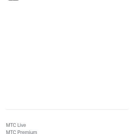
MTС Live
MTС Premium