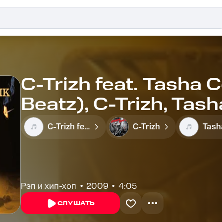
C-Trizh feat. Tasha 
Beatz), C-Trizh, Tas
- Bonnie und Clyde
C-Trizh feat. Tasha Colors (Dust Beatz)
C-Trizh
Рэп и хип-хоп
2009
4:05
СЛУШАТЬ