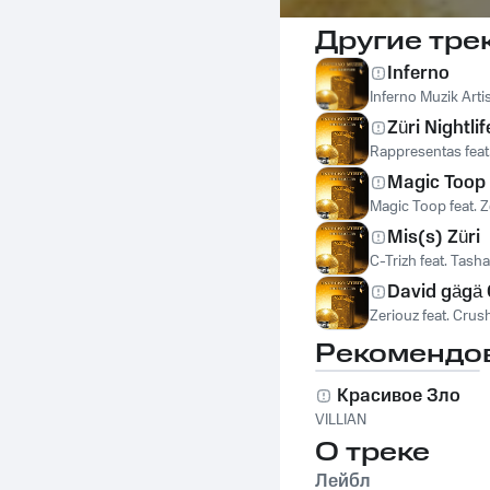
Другие тре
Inferno
Inferno Muzik Arti
Züri Nightlif
Rappresentas feat.
Magic Toop
Magic Toop feat. Z
Mis(s) Züri
C-Trizh feat. Tash
David gägä 
Zeriouz feat. Crus
Рекомендо
Красивое Зло
VILLIAN
О треке
Лейбл