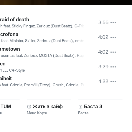
raid of death
3:56
zh feat. Sticky Fingaz, Zeriouz (Dust Beatz)
,
C-Trizh
,
Sticky Fingaz
,
Zeriouz (
crofona
4:02
eat. Ministar, Skiller, Zeriouz (Dust Beatz)
,
emby
,
Ministar
,
Skiller
,
Zeriouz 
lametown
4:02
esentas feat. Zeriouz, MO3TA (Dust Beatz)
,
Rappresentas
,
Zeriouz
,
MO3TA 
een
3:29
YLE
,
C4-Style
eiheit
4:22
feat. Grizzlie, Prom'ill (Dizzy)
,
Crush
,
Grizzlie
,
Prom'ill (Dizzy)
NTUM
Жить в кайф
Баста 3
нц
Макс Корж
Баста