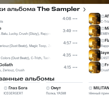
ки альбома
The Sampler
Af
4:08
sts
C-Tri
e
Mi
3:49
 Balu, Lucky, Crush (Dizzy)
,
Rappresentas
,
Lucky
,
Crush (Dizzy)
,
BALU
EMBY f
F
4:57
eriouz (Dust Beatz)
,
Magic Toop
,
Zeriouz (Dust Beatz)
Rappr
Jay
4:35
a Colors (Dust Beatz)
,
C-Trizh
,
Tasha Colors (Dust Beatz)
C4ST
Goliath
Fr
4:15
h
,
Zeriouz
,
Crush
Crush 
ванные альбомы
Глаз Бога
Омут
MILITA
ICEGERGERT
Полка
,
YASMI
тёмный при