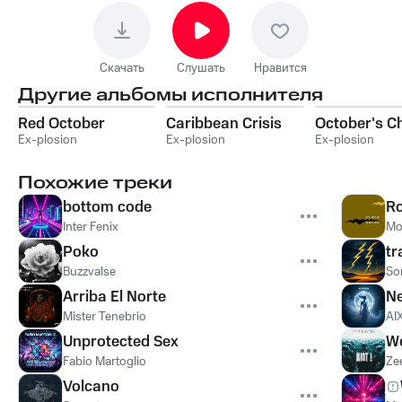
Скачать
Слушать
Нравится
Другие альбомы исполнителя
Red October
Caribbean Crisis
October's Ch
Ex-plosion
Ex-plosion
Ex-plosion
Похожие треки
bottom code
R
Inter Fenix
Mo
Poko
tr
Buzzvalse
So
Arriba El Norte
N
Mister Tenebrio
AI
Unprotected Sex
We
Fabio Martoglio
Ze
Volcano