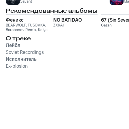
Savant
Ma
Рекомендованные альбомы
Феникс
NO BATIDAO
67 (Six Seve
BEARWOLF
,
TUSOVKA
,
ZXKAI
Gazan
Barabanov Remix
,
Kolya
Funk
,
WXREAD
,
Emio
О треке
Лейбл
Soviet Recordings
Исполнитель
Ex-plosion