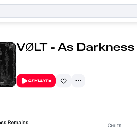
VØLT - As Darkness
СЛУШАТЬ
ess Remains
Сингл