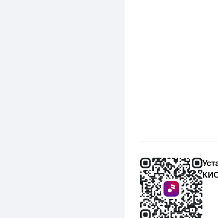
Уст
КИО