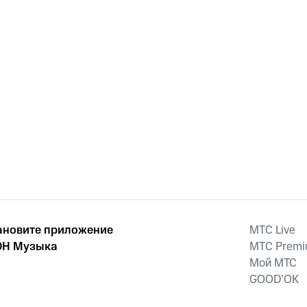
ановите приложение
MTС Live
Н Музыка
MTС Prem
Мой МТС
GOOD’OK