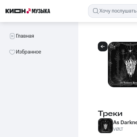
Главная
Избранное
Треки
As Darkn
VØLT