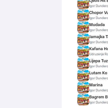
Ljetni Hit 
Igor Dundero
Chopor V
Igor Dundero
Mudada
Igor Dundero
Jamajka T
Igor Dundero
Kafana H
Udruzenje R
Lijepa Tu
Igor Dundero
Lutam Ko
Igor Dundero
Marina
Igor Dundero
Bagrem B
Igor Dundero