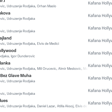
Br.1
Kafana Holl
vic
,
Udruzenje Rodjaka
,
Orhan Maslo
ukova
Kafana Holl
vic
,
Udruzenje Rodjaka
Kafana Holl
vic
,
Udruzenje Rodjaka
ajland
Kafana Holl
vic
,
Udruzenje Rodjaka
,
Elvis de Medici
ollywood
Kafana Holl
odjaka
,
Igor Dunderovic
zlanka
Kafana Holl
vic
,
Udruzenje Rodjaka
,
Mili Orucevic
,
Almir Meskovic
,
Mustafa Santic
 Bez Glave Muha
Kafana Holl
vic
,
Udruzenje Rodjaka
Kafana Holl
vic
,
Udruzenje Rodjaka
lues
Kafana Holl
vic
,
Udruzenje Rodjaka
,
Daniel Lazar
,
Atilla Aksoj
,
Elvis de Medici
,
Vjeka