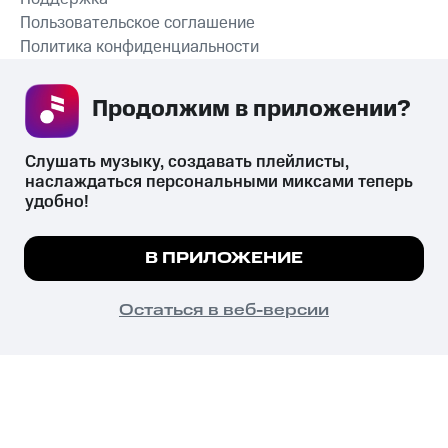
Пользовательское соглашение
Политика конфиденциальности
Рекомендательные технологии
Продолжим в приложении? 
СКАЧАТЬ ПРИЛОЖЕНИЕ
Слушать музыку, создавать плейлисты, 
наслаждаться персональными миксами теперь 
удобно!
Незаконное потребление наркотических средств,
психотропных веществ, их аналогов причиняет вред здоровью,
Мы используем куки, чтобы на сайте все
В ПРИЛОЖЕНИЕ
их незаконный оборот запрещён и влечёт установленную
работало.
Подробнее
законодательством ответственность.
© 2026 ООО «КИОН».
ПОНЯТНО
Остаться в веб-версии
Все права защищены
18+
Главная
В приложение
Избранное