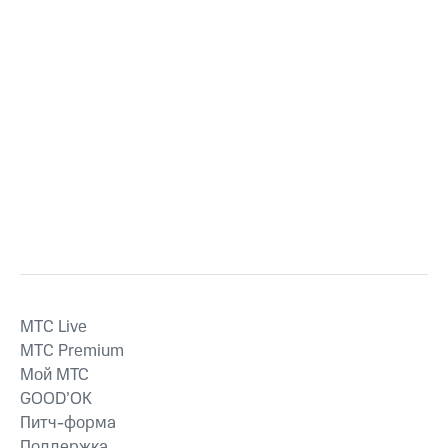
MTС Live
MTС Premium
Мой МТС
GOOD’OK
Питч-форма
Поддержка