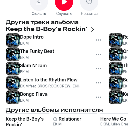
Скачать
Слушать
Нравится
Другие треки альбома
Keep the B-Boy's Rockin'
Dope Intro
Ro
EKIM
EK
The Funky Beat
O
EKIM
EK
Slam N' Jam
Th
EKIM
EK
Listen to the Rhythm Flow
Ba
EKIM feat. BROS ROCK CREW
,
EKIM
,
Bros Rock Crew
EK
Bongo Flava
Ke
EKIM
EK
Другие альбомы исполнителя
Keep the B-Boy's
Relationer
Here We Go
Rockin'
EKIM
EKIM
,
Julien Cr