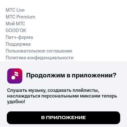
MTС Live
MTС Premium
Мой МТС
GOOD’OK
Питч-форма
Поддержка
Пользовательское соглашение
Политика конфиденциальности
Рекомендательные технологии
Продолжим в приложении? 
СКАЧАТЬ ПРИЛОЖЕНИЕ
Слушать музыку, создавать плейлисты, 
наслаждаться персональными миксами теперь 
удобно!
Незаконное потребление наркотических средств,
психотропных веществ, их аналогов причиняет вред здоровью,
Мы используем куки, чтобы на сайте все
В ПРИЛОЖЕНИЕ
их незаконный оборот запрещён и влечёт установленную
работало.
Подробнее
законодательством ответственность.