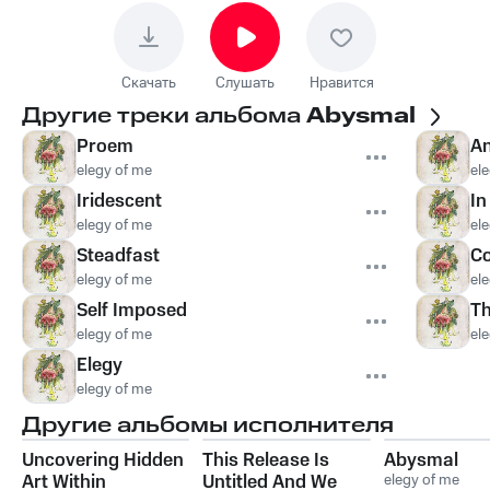
Скачать
Слушать
Нравится
Другие треки альбома
Abysmal
Proem
A
elegy of me
el
Iridescent
In
elegy of me
el
Steadfast
Co
elegy of me
el
Self Imposed
Th
elegy of me
el
Elegy
elegy of me
Другие альбомы исполнителя
Uncovering Hidden
This Release Is
Abysmal
Art Within
Untitled And We
elegy of me