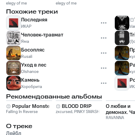
elegy of me
Don't Know Why
elegy of me
Похожие треки
Последняя
ИКАР
Va
Человек-травмат
Tr
Яма
(I)
Босопляс
П
Rusali
ку
Уход в лес
Р
Olshanoe
ку
Камень
Р
Хоробрита
ИК
Рекомендованные альбомы
Popular Monster
BLOOD DRIP
О любви и
Falling In Reverse
zxcursed
,
PINKY SMASH
демонах. Ча
RAVANNA
О треке
Лейбл