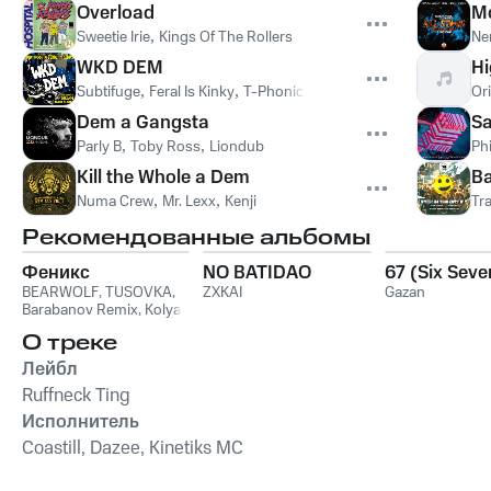
Overload
M
Sweetie Irie
,
Kings Of The Rollers
Ne
WKD DEM
Hi
Subtifuge
,
Feral Is Kinky
,
T-Phonic
,
SENSE
Or
Dem a Gangsta
Sa
Parly B
,
Toby Ross
,
Liondub
Ph
Kill the Whole a Dem
Ba
Numa Crew
,
Mr. Lexx
,
Kenji
Tr
Рекомендованные альбомы
Феникс
NO BATIDAO
67 (Six Seve
BEARWOLF
,
TUSOVKA
,
ZXKAI
Gazan
Barabanov Remix
,
Kolya
Funk
,
WXREAD
,
Emio
О треке
Лейбл
Ruffneck Ting
Исполнитель
Coastill, Dazee, Kinetiks MC