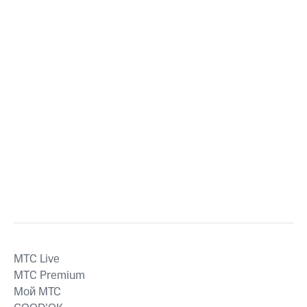
MTС Live
MTС Premium
Мой МТС