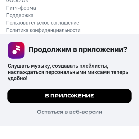
GOOD’OK
Питч-форма
Поддержка
Пользовательское соглашение
Политика конфиденциальности
Рекомендательные технологии
Продолжим в приложении? 
СКАЧАТЬ ПРИЛОЖЕНИЕ
Слушать музыку, создавать плейлисты, 
наслаждаться персональными миксами теперь 
удобно!
Незаконное потребление наркотических средств,
психотропных веществ, их аналогов причиняет вред здоровью,
Мы используем куки, чтобы на сайте все
В ПРИЛОЖЕНИЕ
их незаконный оборот запрещён и влечёт установленную
работало.
Подробнее
законодательством ответственность.
© 2026 ООО «КИОН».
ПОНЯТНО
Остаться в веб-версии
Все права защищены
18+
Главная
В приложение
Избранное