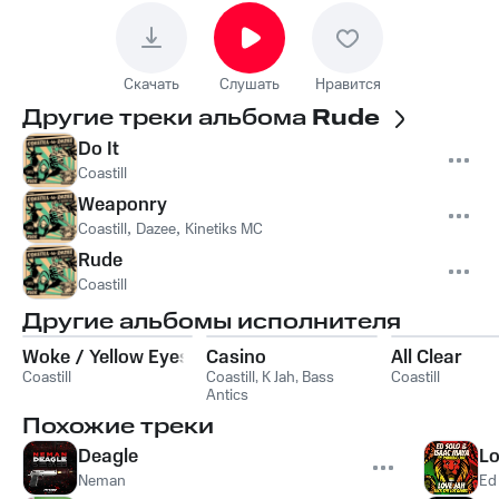
Скачать
Слушать
Нравится
Другие треки альбома
Rude
Do It
Coastill
Weaponry
Coastill
,
Dazee
,
Kinetiks MC
Rude
Coastill
Другие альбомы исполнителя
Woke / Yellow Eyes
Casino
All Clear
Coastill
Coastill
,
K Jah
,
Bass
Coastill
Antics
Похожие треки
Deagle
Lo
Neman
Ed