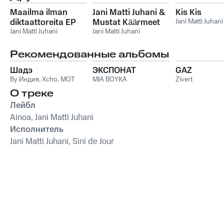
Maailma ilman
Jani Matti Juhani &
Kis Kis
diktaattoreita EP
Mustat Käärmeet
Jani Matti Juhani
Jani Matti Juhani
Jani Matti Juhani
Рекомендованные альбомы
Шадэ
ЭКСПОНАТ
GAZ
By Индия
,
Xcho
,
MOT
MIA BOYKA
Zivert
О треке
Лейбл
Ainoa, Jani Matti Juhani
Исполнитель
Jani Matti Juhani, Sini de Jour