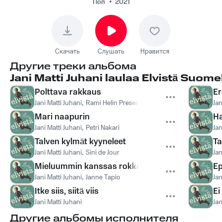
Поп
2021
Скачать
Слушать
Нравится
Другие треки альбома
Jani Matti Juhani laulaa Elvistä Suomek
Polttava rakkaus
Er
Jani Matti Juhani
,
Rami Helin Presents
Jan
Mari naapurin
Ha
Jani Matti Juhani
,
Petri Nakari
Jan
Talven kylmät kyyneleet
Ta
Jani Matti Juhani
,
Sini de Jour
Jan
Mieluummin kanssas rokkaisin
Ep
Jani Matti Juhani
,
Janne Tapio
Jan
Itke siis, siitä viis
E
Jani Matti Juhani
Jan
Другие альбомы исполнителя