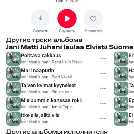
Поп
2021
Скачать
Слушать
Нравится
Другие треки альбома
Jani Matti Juhani laulaa Elvistä Suomek
Polttava rakkaus
Er
Jani Matti Juhani
,
Rami Helin Presents
Jan
Mari naapurin
Ha
Jani Matti Juhani
,
Petri Nakari
Jan
Talven kylmät kyyneleet
Ta
Jani Matti Juhani
,
Sini de Jour
Jan
Mieluummin kanssas rokkaisin
Ep
Jani Matti Juhani
,
Janne Tapio
Jan
Itke siis, siitä viis
E
Jani Matti Juhani
Jan
Другие альбомы исполнителя