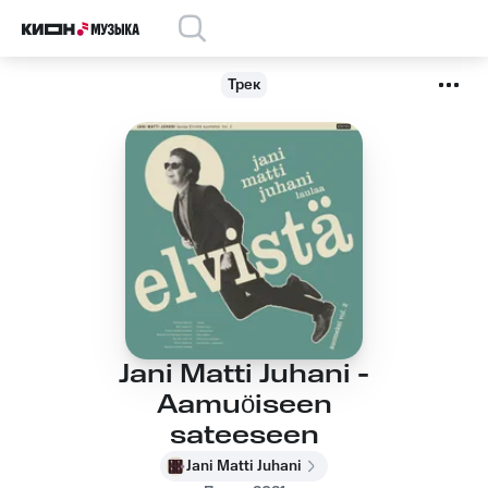
Трек
Jani Matti Juhani -
Aamuöiseen
sateeseen
Jani Matti Juhani