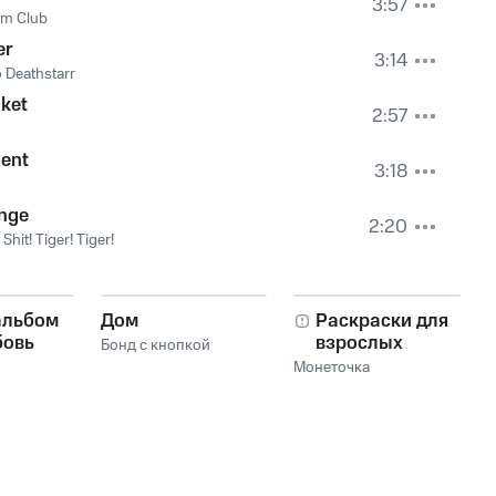
3:57
om Club
er
3:14
 Deathstarr
ket
2:57
ent
3:18
nge
2:20
 Shit! Tiger! Tiger!
альбом
Дом
Раскраски для
бовь
взрослых
Бонд с кнопкой
Монеточка