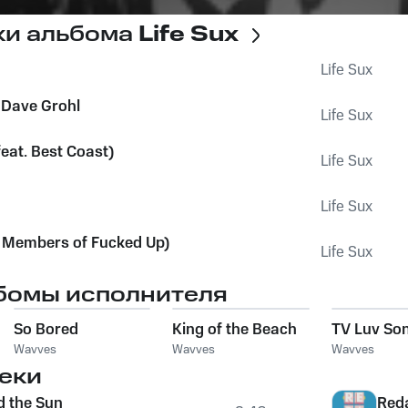
ки альбома
Life Sux
Life Sux
 Dave Grohl
Life Sux
feat. Best Coast)
Life Sux
Life Sux
. Members of Fucked Up)
Life Sux
бомы исполнителя
So Bored
King of the Beach
TV Luv So
Wavves
Wavves
Wavves
еки
d the Sun
Red