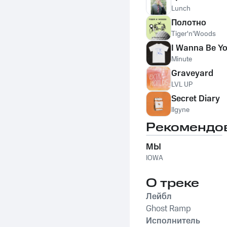
Lunch
Полотно
Tiger'n'Woods
I Wanna Be Yo
Minute
Graveyard
LVL UP
Secret Diary
Ilgyne
Рекомендо
МЫ
IOWA
О треке
Лейбл
Ghost Ramp
Исполнитель