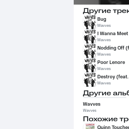
Другие тре
Bug
Wavves
I Wanna Meet
Wavves
Nodding Off (
Wavves
Poor Lenore
Wavves
Destroy (feat
Wavves
Другие аль
Wavves
Wavves
Похожие тр
Quinn Touche