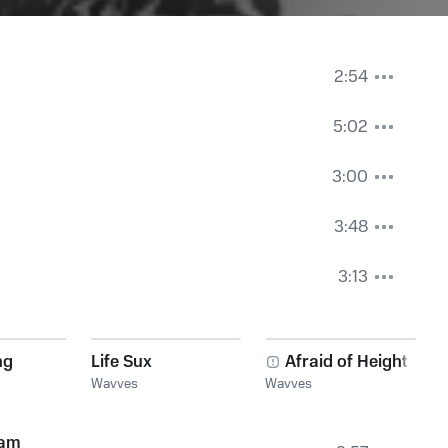
2:54
5:02
3:00
3:48
3:13
ng
Life Sux
Afraid of Heights
Wavves
Wavves
am