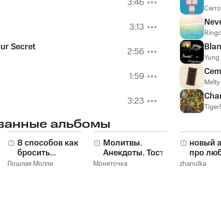
3:46
Carr
Nev
3:13
Ringo
ur Secret
Blan
2:56
Yung
Cem
1:59
Melty
Cha
3:23
Tiger!
ванные альбомы
8 способов как
Молитвы.
новый 
бросить...
Анекдоты. Тосты.
про лю
Пошлая Молли
Монеточка
zhanulka