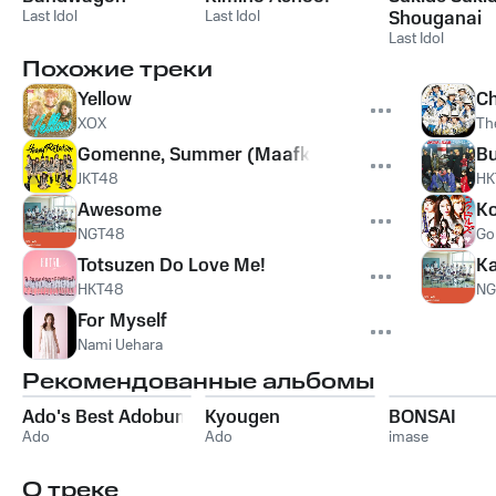
Last Idol
Last Idol
Shouganai
Last Idol
Похожие треки
Yellow
C
XOX
Th
Gomenne, Summer (Maafkan, Summer)
B
JKT48
HK
Awesome
Ko
NGT48
Go
Totsuzen Do Love Me!
K
HKT48
NG
For Myself
Nami Uehara
Рекомендованные альбомы
Ado's Best Adobum
Kyougen
BONSAI
Ado
Ado
imase
О треке