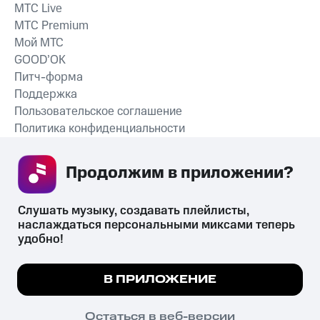
MTС Live
MTС Premium
Мой МТС
GOOD’OK
Питч-форма
Поддержка
Пользовательское соглашение
Политика конфиденциальности
Рекомендательные технологии
Продолжим в приложении? 
СКАЧАТЬ ПРИЛОЖЕНИЕ
Слушать музыку, создавать плейлисты, 
наслаждаться персональными миксами теперь 
удобно!
Незаконное потребление наркотических средств,
психотропных веществ, их аналогов причиняет вред здоровью,
Мы используем куки, чтобы на сайте все
В ПРИЛОЖЕНИЕ
их незаконный оборот запрещён и влечёт установленную
работало.
Подробнее
законодательством ответственность.
© 2026 ООО «КИОН».
ПОНЯТНО
Остаться в веб-версии