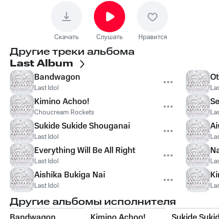
Скачать
Слушать
Нравится
Другие треки альбома
Last Album
Bandwagon
Ot
Last Idol
Las
Kimino Achoo!
Se
Choucream Rockets
Las
Sukide Sukide Shouganai
Ai
Last Idol
Las
Everything Will Be All Right
N
Last Idol
Las
Aishika Bukiga Nai
Ki
Last Idol
Las
Другие альбомы исполнителя
Bandwagon
Kimino Achoo!
Sukide Suki