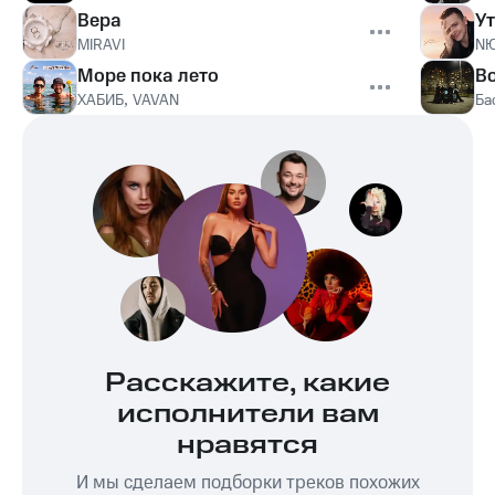
Вера
У
MIRAVI
N
Море пока лето
Во
ХАБИБ
,
VAVAN
Ба
Расскажите, какие
исполнители вам
нравятся
И мы сделаем подборки треков похожих