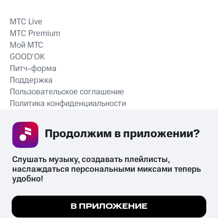
MTС Live
MTС Premium
Мой МТС
GOOD’OK
Питч-форма
Поддержка
Пользовательское соглашение
Политика конфиденциальности
Рекомендательные технологии
Продолжим в приложении? 
СКАЧАТЬ ПРИЛОЖЕНИЕ
Слушать музыку, создавать плейлисты, 
наслаждаться персональными миксами теперь 
удобно!
Незаконное потребление наркотических средств,
психотропных веществ, их аналогов причиняет вред здоровью,
Мы используем куки, чтобы на сайте все
В ПРИЛОЖЕНИЕ
их незаконный оборот запрещён и влечёт установленную
работало.
Подробнее
законодательством ответственность.