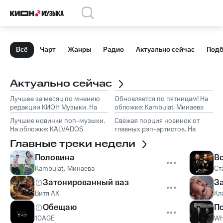
Всё
Чарт
Жанры
Радио
Актуально сейчас
Подб
Актуально сейчас
Лучшее за месяц по мнению
Обновляется по пятницам! На
редакции КИОН Музыки. На
обложке: Kambulat, Минаева
обложке: Marselle
Лучшие новинки поп-музыки.
Свежая порция новинок от
На обложке: KALVADOS
главных рэп-артистов. На
обложке: TumaniYO, Эндшпиль
Главные треки недели
Половина
В
Kambulat
,
Минаева
Ст
Затонированный ваз
З
Витя АК
Кл
Обещаю
П
10AGE
WH