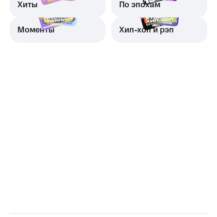
Хиты
По эпохам
Моменты
Хип-хоп и рэп