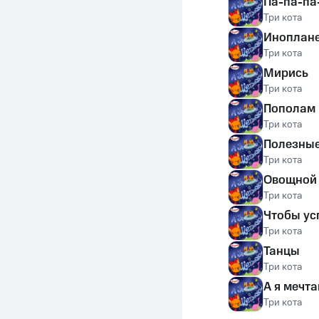
Па-па-па
Три кота
Иноплане
Три кота
Мирись
Три кота
Пополам 
Три кота
Полезные
Три кота
Овощной 
Три кота
Чтобы ус
Три кота
Танцы
Три кота
А я мечт
Три кота