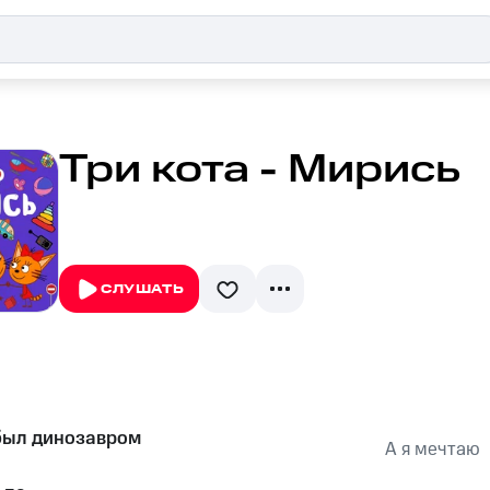
Три кота - Мирись
СЛУШАТЬ
 был динозавром
А я мечтаю