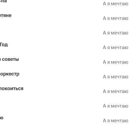
-па
А я мечтаю
тяне
А я мечтаю
А я мечтаю
Год
А я мечтаю
 советы
А я мечтаю
оркестр
А я мечтаю
покоиться
А я мечтаю
А я мечтаю
аю
А я мечтаю