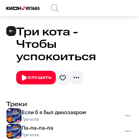
Три кота -
Чтобы
успокоиться
СЛУШАТЬ
Треки
Если б я был динозавром
Три кота
Па-па-па-па
Три кота