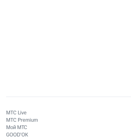
MTС Live
MTС Premium
Мой МТС
GOOD’OK