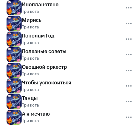
Инопланетяне
Три кота
Мирись
Три кота
Пополам Год
Три кота
Полезные советы
Три кота
Овощной оркестр
Три кота
Чтобы успокоиться
Три кота
Танцы
Три кота
А я мечтаю
Три кота