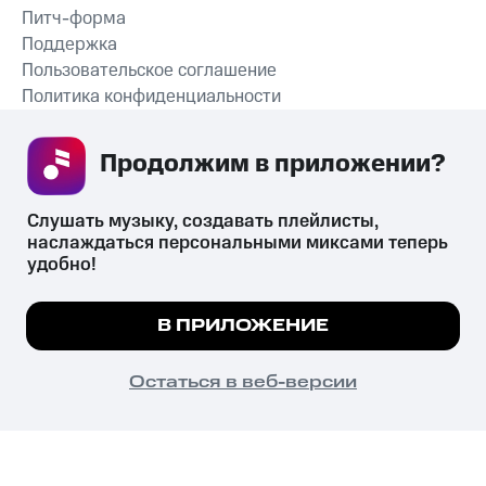
Питч-форма
Поддержка
Пользовательское соглашение
Политика конфиденциальности
Рекомендательные технологии
Продолжим в приложении? 
СКАЧАТЬ ПРИЛОЖЕНИЕ
Слушать музыку, создавать плейлисты, 
наслаждаться персональными миксами теперь 
удобно!
Незаконное потребление наркотических средств,
психотропных веществ, их аналогов причиняет вред здоровью,
Мы используем куки, чтобы на сайте все
В ПРИЛОЖЕНИЕ
их незаконный оборот запрещён и влечёт установленную
работало.
Подробнее
законодательством ответственность.
© 2026 ООО «КИОН».
ПОНЯТНО
Остаться в веб-версии
Все права защищены
18+
Главная
В приложение
Избранное