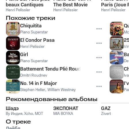
beaux Cantiques
The Best Movie
Paris (Joue 
de Noël
Henri Pelissier
Music Themes
Henri Pelissier
Henri Pelissier
(Ciné Piano-Bar)
Похожие треки
Chiquitita
Qu
Piano Superstar
Mc
El Condor Pasa
25
Henri Pelissier
Vi
Girl
Ba
Piano Superstar
De
Battement Tendu Plié Roudnev,Vol. 9
Ch
Dmitri Roudnev
Iv
No. 14 in F Major
I'
Stephen Heller
,
William Westney
Pa
Рекомендованные альбомы
Шадэ
ЭКСПОНАТ
GAZ
By Индия
,
Xcho
,
MOT
MIA BOYKA
Zivert
О треке
Лейбл