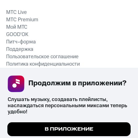
MTС Live
MTС Premium
Мой МТС
GOOD’OK
Питч-форма
Поддержка
Пользовательское соглашение
Политика конфиденциальности
Рекомендательные технологии
Продолжим в приложении? 
СКАЧАТЬ ПРИЛОЖЕНИЕ
Слушать музыку, создавать плейлисты, 
наслаждаться персональными миксами теперь 
удобно!
Незаконное потребление наркотических средств,
психотропных веществ, их аналогов причиняет вред здоровью,
Мы используем куки, чтобы на сайте все
В ПРИЛОЖЕНИЕ
их незаконный оборот запрещён и влечёт установленную
работало.
Подробнее
законодательством ответственность.