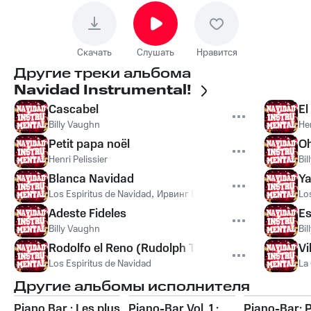
Скачать
Слушать
Нравится
Другие треки альбома
Navidad Instrumental!
Cascabel
El
Billy Vaughn
Hen
Petit papa noël
Oh
Henri Pelissier
Bi
Blanca Navidad
Ya
Los Espiritus de Navidad
,
Ирвинг Берлин
Lo
Adeste Fideles
Es
Billy Vaughn
Bi
Rodolfo el Reno (Rudolph The Red Nose Raindee
Vi
Los Espiritus de Navidad
La
Другие альбомы исполнителя
Piano Bar : Les plus
Piano-Bar Vol. 1 :
Piano-Bar: 