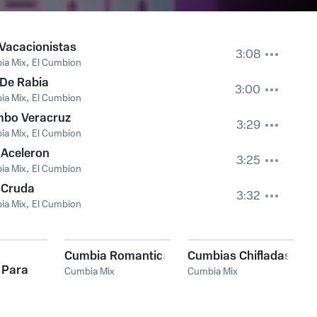
Vacacionistas
3:08
ia Mix
,
El Cumbion
 De Rabia
3:00
ia Mix
,
El Cumbion
bo Veracruz
3:29
ia Mix
,
El Cumbion
 Aceleron
3:25
ia Mix
,
El Cumbion
 Cruda
3:32
ia Mix
,
El Cumbion
Cumbia Romantica
Cumbias Chifladas
 Para
Cumbia Mix
Cumbia Mix
 9