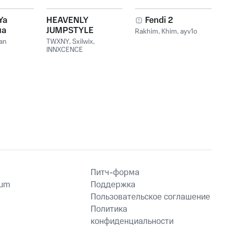
Ya
HEAVENLY
Fendi 2
ua
JUMPSTYLE
Rakhim
,
Khim
,
ayv1o
Vou
an
TWXNY
,
Sxilwix
,
INNXCENCE
Питч-форма
ium
Поддержка
Пользовательское соглашение
Политика
конфиденциальности