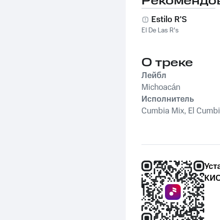
Рекомендо
Estilo R'S
El De Las R's
О треке
Лейбл
Michoacán
Исполнитель
Cumbia Mix, El Cumb
Уст
КИО