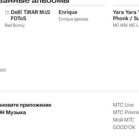
ванные альбомы
DeBÍ TiRAR MáS
Enrique
Yara Yara 
FOToS
Phonk / S
Enrique Iglesias
Amiga Eu 
Bad Bunny
MC WM
,
MC L
Pegar
ion
ановите приложение
MTС Live
Н Музыка
MTС Prem
Мой МТС
GOOD’OK