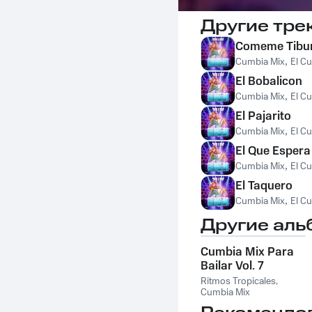
Другие тре
Comeme Tibu
Cumbia Mix
,
El C
El Bobalicon
Cumbia Mix
,
El C
El Pajarito
Cumbia Mix
,
El C
El Que Esper
Cumbia Mix
,
El C
El Taquero
Cumbia Mix
,
El C
Другие аль
Cumbia Mix Para
Bailar Vol. 7
Ritmos Tropicales
,
Cumbia Mix