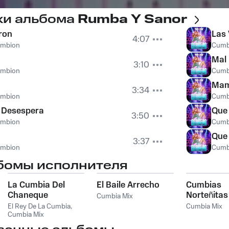
ки альбома
Rumba Y Sanor
ron
Las 
4:07
umbion
Cumb
Mal
3:10
umbion
Cumb
Mam
3:34
umbion
Cumb
a Desespera
Que
3:50
umbion
Cumb
Que
3:37
umbion
Cumb
бомы исполнителя
La Cumbia Del
El Baile Arrecho
Cumbias
Chaneque
Norteñitas
Cumbia Mix
Bailar Vol.
El Rey De La Cumbia
,
Cumbia Mix
Cumbia Mix