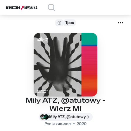
Трек
Miły ATZ, @atutowy -
Wierz Mi
Miły ATZ, @atutowy
Рэп и хип-хоп
2020