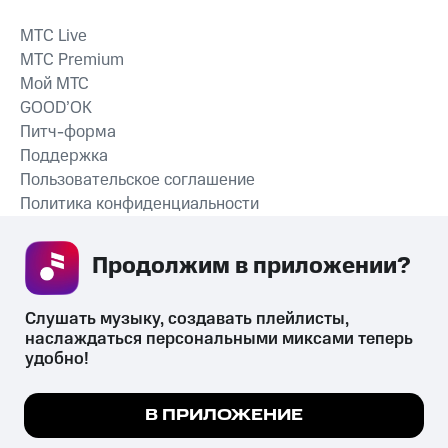
MTС Live
MTС Premium
Мой МТС
GOOD’OK
Питч-форма
Поддержка
Пользовательское соглашение
Политика конфиденциальности
Рекомендательные технологии
Продолжим в приложении? 
СКАЧАТЬ ПРИЛОЖЕНИЕ
Слушать музыку, создавать плейлисты, 
наслаждаться персональными миксами теперь 
удобно!
Незаконное потребление наркотических средств,
психотропных веществ, их аналогов причиняет вред здоровью,
Мы используем куки, чтобы на сайте все
В ПРИЛОЖЕНИЕ
их незаконный оборот запрещён и влечёт установленную
работало.
Подробнее
законодательством ответственность.