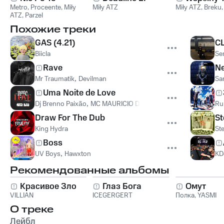
Metro
,
Proceente
,
Miły
Miły ATZ
Miły ATZ
,
Breku
ATZ
,
Parzel
Похожие треки
GAS (4.21)
C
Biicla
Se
Rave
Ne
Mr Traumatik
,
Devilman
Sa
Uma Noite de Love
Dj Brenno Paixão
,
MC MAURICIO DA V.I
,
Sam sam
Ru
Draw For The Dub
St
King Hydra
St
Boss
UV Boys
,
Hawxton
KD
Рекомендованные альбомы
Красивое Зло
Глаз Бога
Омут
VILLIAN
ICEGERGERT
Полка
,
YASMI
О треке
Лейбл