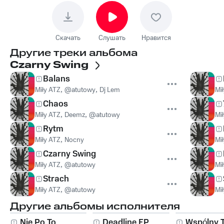
Скачать
Слушать
Нравится
Другие треки альбома
Czarny Swing
Balans
Miły ATZ
,
@atutowy
,
Dj Lem
Mi
Chaos
Miły ATZ
,
Deemz
,
@atutowy
Mi
Rytm
Miły ATZ
,
Nocny
Mi
Czarny Swing
Miły ATZ
,
@atutowy
Mi
Strach
Miły ATZ
,
@atutowy
Mi
Другие альбомы исполнителя
Nie Po To
Deadline EP
Wspólny 