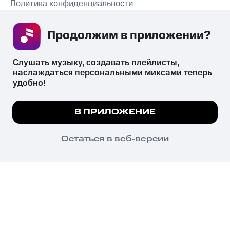
Политика конфиденциальности
Рекомендательные технологии
Продолжим в приложении? 
СКАЧАТЬ ПРИЛОЖЕНИЕ
Слушать музыку, создавать плейлисты, 
наслаждаться персональными миксами теперь 
удобно!
Незаконное потребление наркотических средств,
психотропных веществ, их аналогов причиняет вред здоровью,
Мы используем куки, чтобы на сайте все
В ПРИЛОЖЕНИЕ
их незаконный оборот запрещён и влечёт установленную
работало.
Подробнее
законодательством ответственность.
© 2026 ООО «КИОН».
ПОНЯТНО
Остаться в веб-версии
Все права защищены
18+
Главная
В приложение
Избранное