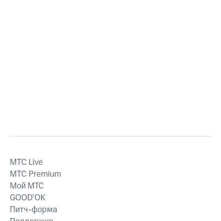
MTС Live
MTС Premium
Мой МТС
GOOD’OK
Питч-форма