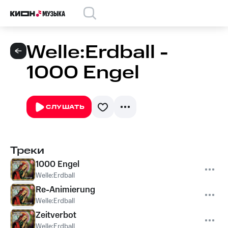
Welle:Erdball -
1000 Engel
СЛУШАТЬ
Треки
1000 Engel
Welle:Erdball
Re-Animierung
Welle:Erdball
Zeitverbot
Welle:Erdball