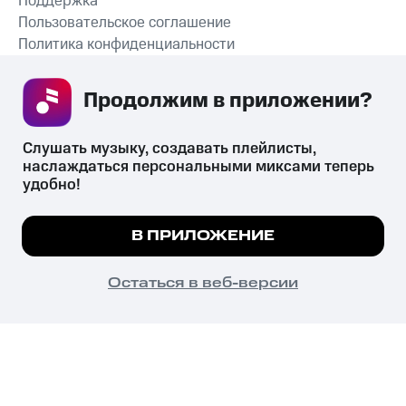
Поддержка
Пользовательское соглашение
Политика конфиденциальности
Рекомендательные технологии
Продолжим в приложении? 
СКАЧАТЬ ПРИЛОЖЕНИЕ
Слушать музыку, создавать плейлисты, 
наслаждаться персональными миксами теперь 
удобно!
Незаконное потребление наркотических средств,
психотропных веществ, их аналогов причиняет вред здоровью,
Мы используем куки, чтобы на сайте все
В ПРИЛОЖЕНИЕ
их незаконный оборот запрещён и влечёт установленную
работало.
Подробнее
законодательством ответственность.
© 2026 ООО «КИОН».
ПОНЯТНО
Остаться в веб-версии
Все права защищены
18+
Главная
В приложение
Избранное