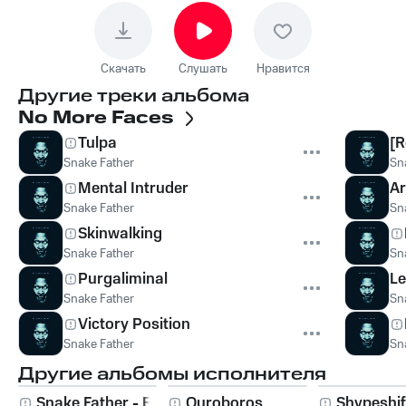
Скачать
Слушать
Нравится
Другие треки альбома
No More Faces
Tulpa
[R
Snake Father
Sn
Mental Intruder
Ar
Snake Father
Sn
Skinwalking
Snake Father
Sn
Purgaliminal
Le
Snake Father
Sn
Victory Position
Snake Father
Sn
Другие альбомы исполнителя
Snake Father - EP
Ouroboros
Shvpeshif