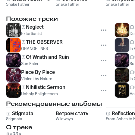
Snake Father
Snake Father
Snake Father
Похожие треки
Neglect
Extortionist
Den
THE OBSERVER
ORANGELINES
In 
Of Wrath and Ruin
Sun Eater
Su
Piece By Piece
Violent by Nature
In
Nihilistic Sermon
Unholy Enlighteners
Ho
Рекомендованные альбомы
Stigmata
Ветром стать
Reflectio
Stigmata
Wildways
From Ashes to 
О треке
Лейбл