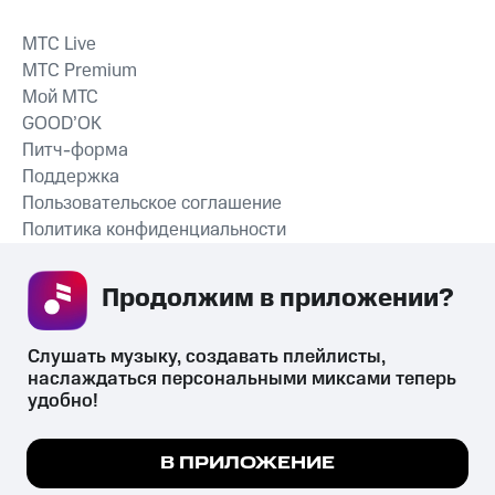
MTС Live
MTС Premium
Мой МТС
GOOD’OK
Питч-форма
Поддержка
Пользовательское соглашение
Политика конфиденциальности
Рекомендательные технологии
Продолжим в приложении? 
СКАЧАТЬ ПРИЛОЖЕНИЕ
Слушать музыку, создавать плейлисты, 
наслаждаться персональными миксами теперь 
удобно!
Незаконное потребление наркотических средств,
психотропных веществ, их аналогов причиняет вред здоровью,
Мы используем куки, чтобы на сайте все
В ПРИЛОЖЕНИЕ
их незаконный оборот запрещён и влечёт установленную
работало.
Подробнее
законодательством ответственность.