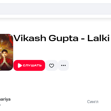
Vikash Gupta - Lalk
СЛУШАТЬ
nariya
Сингл
a