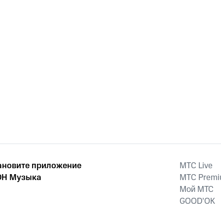
ановите приложение
MTС Live
Н Музыка
MTС Prem
Мой МТС
GOOD’OK