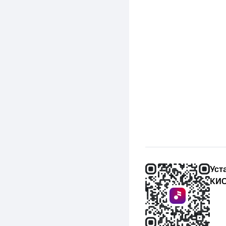
Уст
КИО