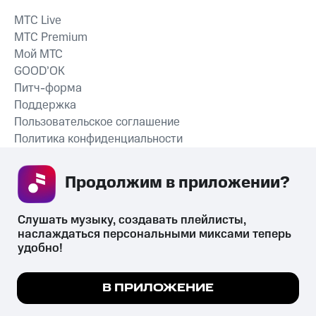
MTС Live
MTС Premium
Мой МТС
GOOD’OK
Питч-форма
Поддержка
Пользовательское соглашение
Политика конфиденциальности
Рекомендательные технологии
Продолжим в приложении? 
СКАЧАТЬ ПРИЛОЖЕНИЕ
Слушать музыку, создавать плейлисты, 
наслаждаться персональными миксами теперь 
удобно!
Незаконное потребление наркотических средств,
психотропных веществ, их аналогов причиняет вред здоровью,
Мы используем куки, чтобы на сайте все
В ПРИЛОЖЕНИЕ
их незаконный оборот запрещён и влечёт установленную
работало.
Подробнее
законодательством ответственность.