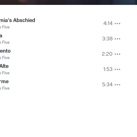
mia's Abschied
4:14
 Five
a
3:38
 Five
ento
2:20
 Five
Alte
1:53
 Five
rme
5:34
 Five