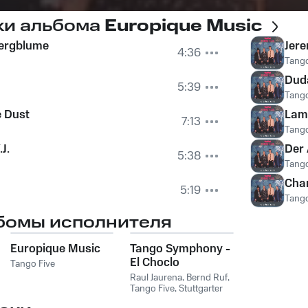
ки альбома
Europique Music
Bergblume
Jere
4:36
Tango
Dud
5:39
Tango
e Dust
Lam
7:13
Tango
J.
Der 
5:38
Tango
Cha
5:19
Tango
бомы исполнителя
Europique Music
Tango Symphony -
El Choclo
Tango Five
Raul Jaurena
,
Bernd Ruf
,
Tango Five
,
Stuttgarter
Philharmoniker