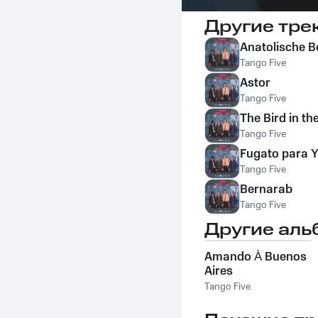
Другие тре
Anatolische 
Tango Five
Astor
Tango Five
The Bird in th
Tango Five
Fugato para Y.
Tango Five
Bernarab
Tango Five
Другие аль
Amando À Buenos
Aires
Tango Five