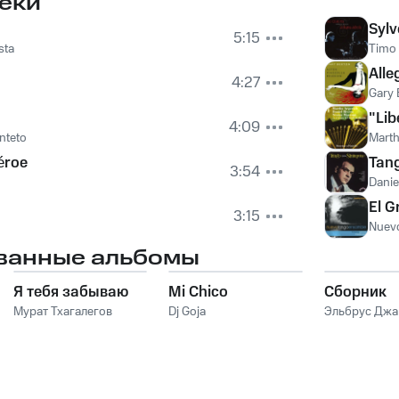
еки
Sylv
5:15
sta
Timo 
Alle
4:27
Gary 
"Lib
4:09
nteto
Marth
éroe
Tan
3:54
Daniel
El G
3:15
Nuev
ванные альбомы
Я тебя забываю
Mi Chico
Сборник
Мурат Тхагалегов
Dj Goja
Эльбрус Дж