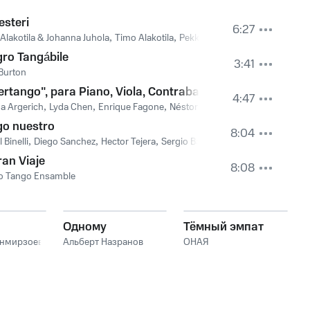
esteri
6:27
Alakotila & Johanna Juhola
,
Timo Alakotila
,
Pekka Kuusisto
gro Tangábile
3:41
Burton
ertango", para Piano, Viola, Contrabajo y Bandoneón
4:47
a Argerich
,
Lyda Chen
,
Enrique Fagone
,
Néstor Marconi
go nuestro
8:04
 Binelli
,
Diego Sanchez
,
Hector Tejera
,
Sergio Balderrabano
,
Julio Grana
,
M
ran Viaje
8:08
o Tango Ensamble
Одному
Тёмный эмпат
анмирзоев
Альберт Назранов
ОНАЯ