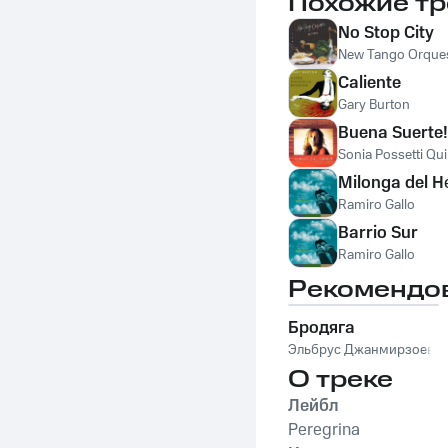
Похожие тр
No Stop City
New Tango Orque
Caliente
Gary Burton
Buena Suerte!
Sonia Possetti Qui
Milonga del H
Ramiro Gallo
Barrio Sur
Ramiro Gallo
Рекомендо
Бродяга
Эльбрус Джанмирзоев
О треке
Лейбл
Peregrina