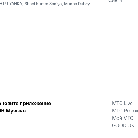
Сингл
H PRIYANKA
,
Shani Kumar Saniya
,
Munna Dubey
ановите приложение
MTС Live
Н Музыка
MTС Prem
Мой МТС
GOOD’OK