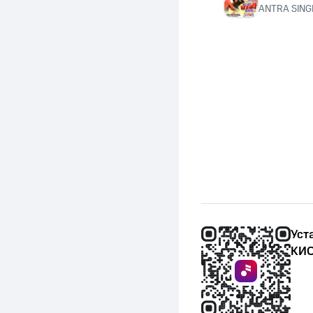
ANTRA SING
Уст
КИО