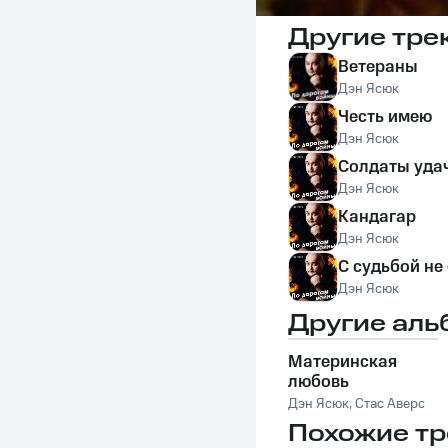
Другие тре
Ветераны
Дэн Ясюк
Честь имею
Дэн Ясюк
Солдаты уда
Дэн Ясюк
Кандагар
Дэн Ясюк
С судьбой не
Дэн Ясюк
Другие аль
Материнская
любовь
Дэн Ясюк
,
Стас Аверс
Похожие тр