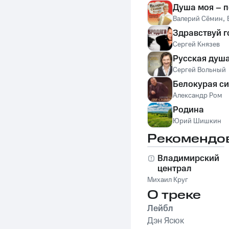
Душа моя – п
Валерий Сёмин
,
Здравствуй г
Сергей Князев
Русская душ
Сергей Вольный
Белокурая с
Александр Ром
Родина
Юрий Шишкин
Рекомендо
Владимирский
централ
Михаил Круг
О треке
Лейбл
Дэн Ясюк