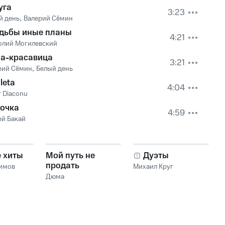
Волк
уга
3:23
й день
,
Валерий Сёмин
удьбы иные планы
4:21
олий Могилевский
а-красавица
3:21
рий Сёмин
,
Белый день
leta
4:04
r Diaconu
очка
4:59
ей Бакай
е хиты
Мой путь не
Дуэты
продать
имов
Михаил Круг
Дюма