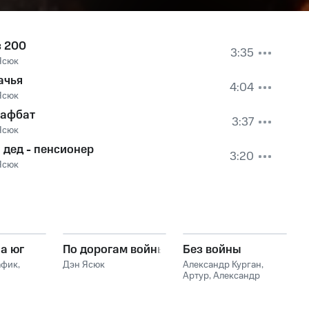
з 200
3:35
Ясюк
ачья
4:04
Ясюк
афбат
3:37
Ясюк
 дед - пенсионер
3:20
Ясюк
на юг
По дорогам войны
Без войны
афик
,
Дэн Ясюк
Александр Курган
,
Артур
,
Александр
Звинцов
,
Алмас
Багратиони
,
Дэн Ясюк
,