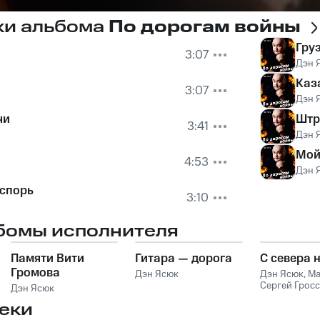
ки альбома
По дорогам войны
Гру
3:07
Дэн 
Каз
3:07
Дэн 
чи
Штр
3:41
Дэн 
Мой
4:53
Дэн 
 спорь
3:10
бомы исполнителя
Памяти Вити
Гитара — дорога
С севера 
Громова
Дэн Ясюк
Дэн Ясюк
,
М
Сергей Гросс
Дэн Ясюк
еки