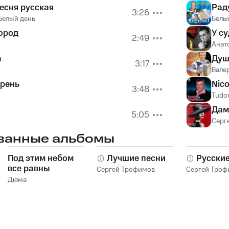
есня русская
Рад
3:26
Белый день
Белы
ород
У с
2:49
Анат
а
Душ
3:17
Вале
ирень
Nico
3:48
Tudo
Дам
5:05
Серг
ванные альбомы
Под этим небом
Лучшие песни
Русски
все равны
Сергей Трофимов
Сергей Троф
Дюма