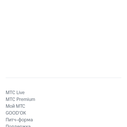
MTС Live
MTС Premium
Мой МТС
GOOD’OK
Питч-форма
Поддержка