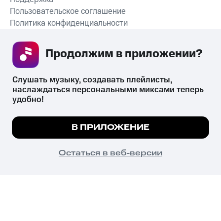
Пользовательское соглашение
Политика конфиденциальности
Рекомендательные технологии
Продолжим в приложении? 
СКАЧАТЬ ПРИЛОЖЕНИЕ
Слушать музыку, создавать плейлисты, 
наслаждаться персональными миксами теперь 
удобно!
Незаконное потребление наркотических средств,
психотропных веществ, их аналогов причиняет вред здоровью,
Мы используем куки, чтобы на сайте все
В ПРИЛОЖЕНИЕ
их незаконный оборот запрещён и влечёт установленную
работало.
Подробнее
законодательством ответственность.
© 2026 ООО «КИОН».
ПОНЯТНО
Остаться в веб-версии
Все права защищены
18+
Главная
В приложение
Избранное