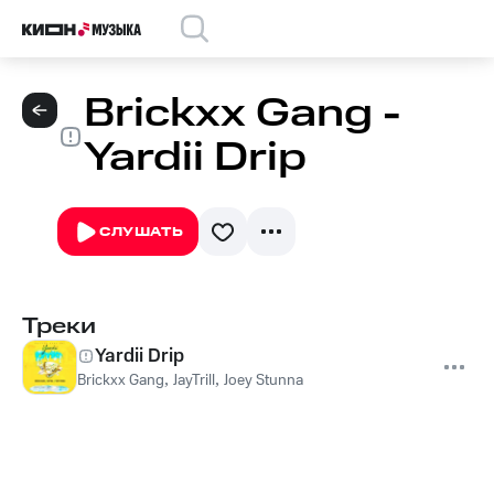
Brickxx Gang -
Yardii Drip
СЛУШАТЬ
Треки
Yardii Drip
Brickxx Gang
,
JayTrill
,
Joey Stunna