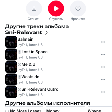
Скачать
Слушать
Нравится
Другие треки альбома
Sni-Relevant
Balmain
JayTrill
,
Junes UB
Lost in Space
JayTrill
,
Junes UB
Me & U
JayTrill
,
Junes UB
Westside
JayTrill
,
Junes UB
Sni-Relevant Outro
JayTrill
,
Junes UB
Другие альбомы исполнителя
No More Losses
Money
Whyne