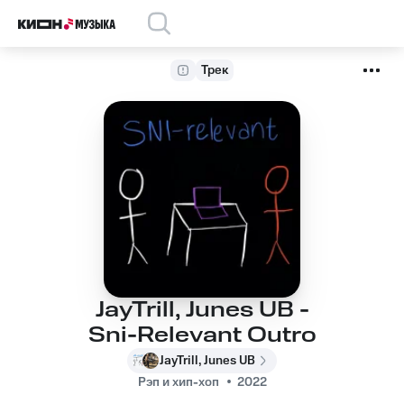
Трек
JayTrill, Junes UB -
Sni-Relevant Outro
JayTrill, Junes UB
Рэп и хип-хоп
2022