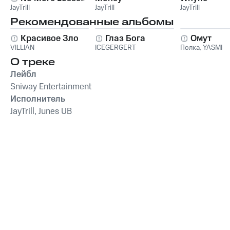
JayTrill
JayTrill
JayTrill
Рекомендованные альбомы
Красивое Зло
Глаз Бога
Омут
VILLIAN
ICEGERGERT
Полка
,
YASMI
О треке
Лейбл
Sniway Entertainment
Исполнитель
JayTrill, Junes UB