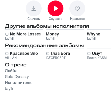
Скачать
Слушать
Нравится
Другие альбомы исполнителя
No More Losses
Money
Whyne
JayTrill
JayTrill
JayTrill
Рекомендованные альбомы
Красивое Зло
Глаз Бога
Омут
VILLIAN
ICEGERGERT
Полка
,
YASMI
О треке
Лейбл
Gold Dynasty
Исполнитель
JayTrill