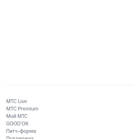
MTС Live
MTС Premium
Мой МТС
GOOD’OK
Питч-форма
Поддержка