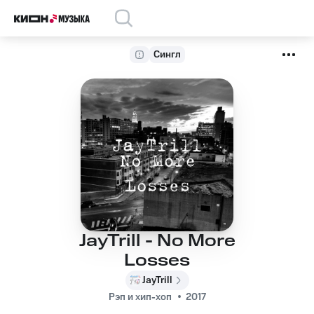
Сингл
JayTrill - No More
Losses
JayTrill
Рэп и хип-хоп
2017