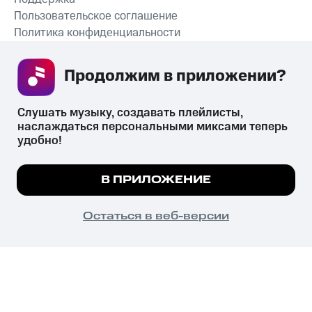
Пользовательское соглашение
Политика конфиденциальности
Рекомендательные технологии
Продолжим в приложении? 
СКАЧАТЬ ПРИЛОЖЕНИЕ
Слушать музыку, создавать плейлисты, 
наслаждаться персональными миксами теперь 
удобно!
Незаконное потребление наркотических средств,
психотропных веществ, их аналогов причиняет вред здоровью,
Мы используем куки, чтобы на сайте все
В ПРИЛОЖЕНИЕ
их незаконный оборот запрещён и влечёт установленную
работало.
Подробнее
законодательством ответственность.
© 2026 ООО «КИОН».
ПОНЯТНО
Остаться в веб-версии
Все права защищены
18+
Главная
В приложение
Избранное