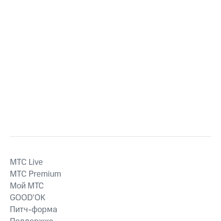
MTС Live
MTС Premium
Мой МТС
GOOD’OK
Питч-форма