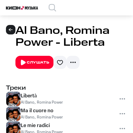
Al Bano, Romina
Power - Liberta
СЛУШАТЬ
Треки
Libertà
Al Bano
,
Romina Power
Ma il cuore no
Al Bano
,
Romina Power
Le mie radici
Al Bano
,
Romina Power