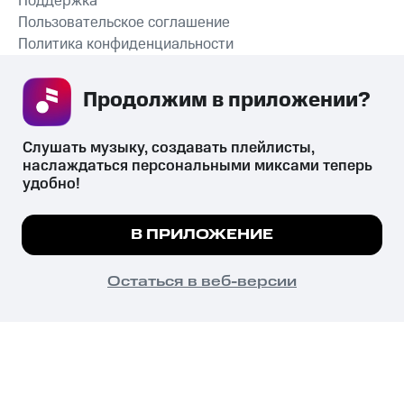
Поддержка
Пользовательское соглашение
Политика конфиденциальности
Рекомендательные технологии
Продолжим в приложении? 
СКАЧАТЬ ПРИЛОЖЕНИЕ
Слушать музыку, создавать плейлисты, 
наслаждаться персональными миксами теперь 
удобно!
Незаконное потребление наркотических средств,
психотропных веществ, их аналогов причиняет вред здоровью,
Мы используем куки, чтобы на сайте все
В ПРИЛОЖЕНИЕ
их незаконный оборот запрещён и влечёт установленную
работало.
Подробнее
законодательством ответственность.
© 2026 ООО «КИОН».
ПОНЯТНО
Остаться в веб-версии
Все права защищены
18+
Главная
В приложение
Избранное