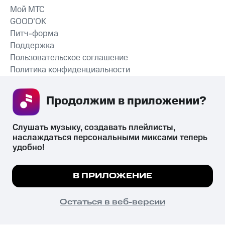
Мой МТС
GOOD’OK
Питч-форма
Поддержка
Пользовательское соглашение
Политика конфиденциальности
Рекомендательные технологии
Продолжим в приложении? 
СКАЧАТЬ ПРИЛОЖЕНИЕ
Слушать музыку, создавать плейлисты, 
наслаждаться персональными миксами теперь 
удобно!
Незаконное потребление наркотических средств,
психотропных веществ, их аналогов причиняет вред здоровью,
Мы используем куки, чтобы на сайте все
В ПРИЛОЖЕНИЕ
их незаконный оборот запрещён и влечёт установленную
работало.
Подробнее
законодательством ответственность.
© 2026 ООО «КИОН».
ПОНЯТНО
Остаться в веб-версии
Все права защищены
18+
Главная
В приложение
Избранное