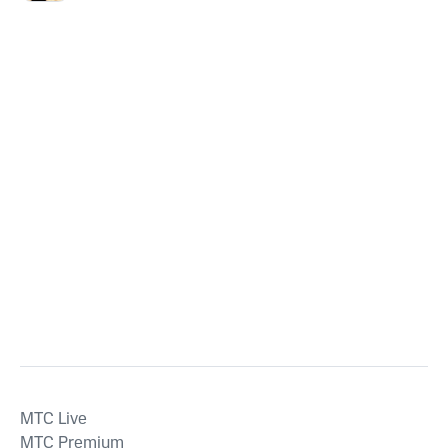
MTС Live
MTС Premium