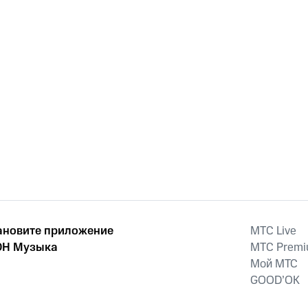
ановите приложение
MTС Live
Н Музыка
MTС Prem
Мой МТС
GOOD’OK