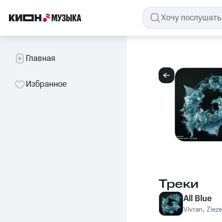
Главная
Избранное
Треки
All Blue
Vivran
,
Zieze