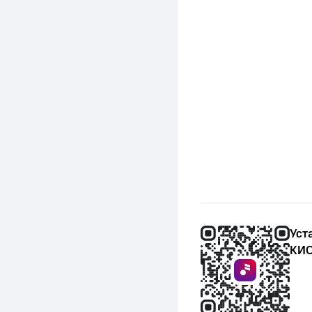
Уст
КИО