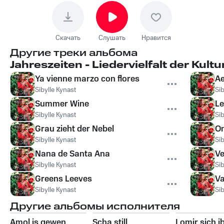
Скачать
Слушать
Нравится
Другие треки альбома
Jahreszeiten - Liedervielfalt der Kult
Ya vienne marzo con flores
Ae
Sibylle Kynast
Sib
Summer Wine
Le
Sibylle Kynast
Sib
Grau zieht der Nebel
O
Sibylle Kynast
Sib
Nana de Santa Ana
Ve
Sibylle Kynast
Sib
Greens Leeves
Va
Sibylle Kynast
Sib
Другие альбомы исполнителя
Amol is gewen
Scha still
Lomir sich i