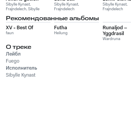
Sibylle Kynast
,
Sibylle Kynast
,
Sibylle Kynast
,
Frajndelech
,
Sibylle
Frajndelech
Frajndelech
Kynast & Frajndelech
Рекомендованные альбомы
XV - Best Of
Futha
Runaljod –
faun
Heilung
Yggdrasil
Wardruna
О треке
Лейбл
Fuego
Исполнитель
Sibylle Kynast