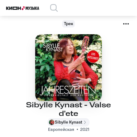
Трек
Sibylle Kynast - Valse
d'ete
Sibylle Kynast
Европейская
2021