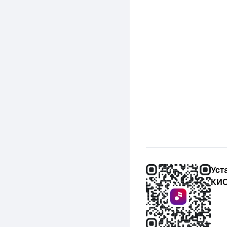
Уст
КИО