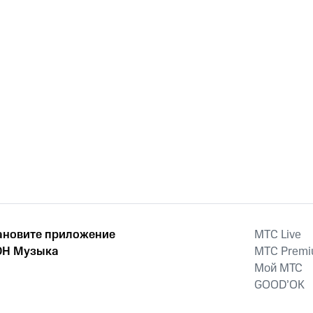
ановите приложение
MTС Live
Н Музыка
MTС Prem
Мой МТС
GOOD’OK