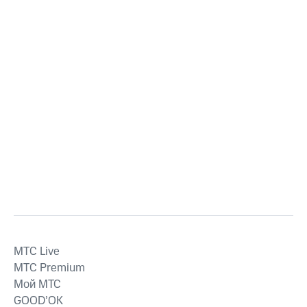
MTС Live
MTС Premium
Мой МТС
GOOD’OK