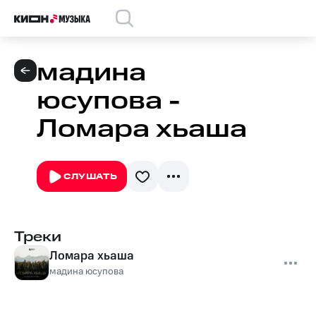
мадина
юсупова -
Ломара хьаша
СЛУШАТЬ
Треки
Ломара хьаша
мадина юсупова