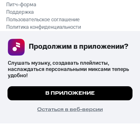
Питч-форма
Поддержка
Пользовательское соглашение
Политика конфиденциальности
Рекомендательные технологии
Продолжим в приложении? 
СКАЧАТЬ ПРИЛОЖЕНИЕ
Слушать музыку, создавать плейлисты, 
наслаждаться персональными миксами теперь 
удобно!
Незаконное потребление наркотических средств,
психотропных веществ, их аналогов причиняет вред здоровью,
Мы используем куки, чтобы на сайте все
В ПРИЛОЖЕНИЕ
их незаконный оборот запрещён и влечёт установленную
работало.
Подробнее
законодательством ответственность.
© 2026 ООО «КИОН».
ПОНЯТНО
Остаться в веб-версии
Все права защищены
18+
Главная
В приложение
Избранное