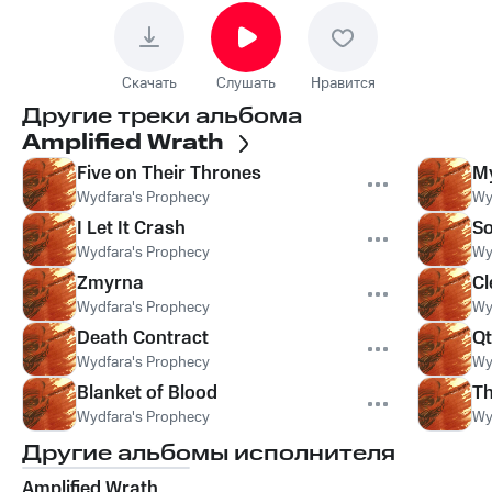
Скачать
Слушать
Нравится
Другие треки альбома
Amplified Wrath
Five on Their Thrones
M
Wydfara's Prophecy
Wy
I Let It Crash
So
Wydfara's Prophecy
Wy
Zmyrna
Cl
Wydfara's Prophecy
Wy
Death Contract
Qt
Wydfara's Prophecy
Wy
Blanket of Blood
Th
Wydfara's Prophecy
Wy
Другие альбомы исполнителя
Amplified Wrath