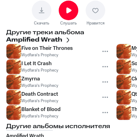
Скачать
Слушать
Нравится
Другие треки альбома
Amplified Wrath
Five on Their Thrones
M
Wydfara's Prophecy
Wy
I Let It Crash
So
Wydfara's Prophecy
Wy
Zmyrna
Cl
Wydfara's Prophecy
Wy
Death Contract
Qt
Wydfara's Prophecy
Wy
Blanket of Blood
Th
Wydfara's Prophecy
Wy
Другие альбомы исполнителя
Amplified Wrath