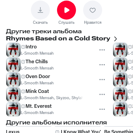
Скачать
Слушать
Нравится
Другие треки альбома
Rhymes Based on a Cold Story
Intro
L-Smooth Mensah
L-
The Chills
L-Smooth Mensah
L-
Oven Door
L-Smooth Mensah
L-
Mink Coat
L-Smooth Mensah
,
Skyzoo
,
Shylah Vaughn
L-
Mt. Everest
L-Smooth Mensah
L-
Другие альбомы исполнителя
Lexus
I Know What You're
Be Somethi