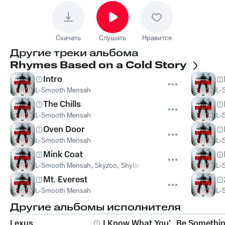
Скачать
Слушать
Нравится
Другие треки альбома
Rhymes Based on a Cold Story
Intro
L-Smooth Mensah
L-
The Chills
L-Smooth Mensah
L-
Oven Door
L-Smooth Mensah
L-
Mink Coat
L-Smooth Mensah
,
Skyzoo
,
Shylah Vaughn
L-
Mt. Everest
L-Smooth Mensah
L-
Другие альбомы исполнителя
Lexus
I Know What You're
Be Somethi