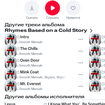
Скачать
Слушать
Нравится
Другие треки альбома
Rhymes Based on a Cold Story
Intro
L-Smooth Mensah
L-
The Chills
L-Smooth Mensah
L-
Oven Door
L-Smooth Mensah
L-
Mink Coat
L-Smooth Mensah
,
Skyzoo
,
Shylah Vaughn
L-
Mt. Everest
L-Smooth Mensah
L-
Другие альбомы исполнителя
Lexus
I Know What You're
Be Somethi