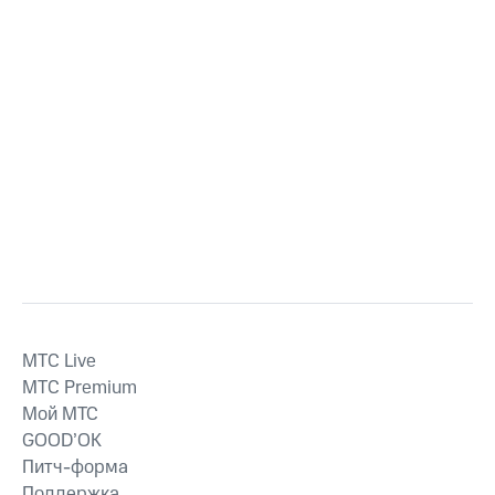
MTС Live
MTС Premium
Мой МТС
GOOD’OK
Питч-форма
Поддержка