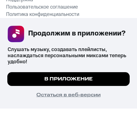
Пользовательское соглашение
Политика конфиденциальности
Рекомендательные технологии
Продолжим в приложении? 
СКАЧАТЬ ПРИЛОЖЕНИЕ
Слушать музыку, создавать плейлисты, 
наслаждаться персональными миксами теперь 
удобно!
Незаконное потребление наркотических средств,
психотропных веществ, их аналогов причиняет вред здоровью,
Мы используем куки, чтобы на сайте все
В ПРИЛОЖЕНИЕ
их незаконный оборот запрещён и влечёт установленную
работало.
Подробнее
законодательством ответственность.
© 2026 ООО «КИОН».
ПОНЯТНО
Остаться в веб-версии
Все права защищены
18+
Главная
В приложение
Избранное