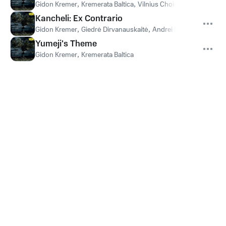
Gidon Kremer
,
Kremerata Baltica
,
Vilnius Choir Singing School "
Kancheli: Ex Contrario
Gidon Kremer
,
Giedrė Dirvanauskaitė
,
Andrei Pushkarev
,
Kreme
Yumeji's Theme
Gidon Kremer
,
Kremerata Baltica