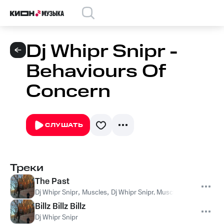
Dj Whipr Snipr -
Behaviours Of
Concern
СЛУШАТЬ
Треки
The Past
Dj Whipr Snipr
,
Muscles
,
Dj Whipr Snipr, Muscles
Billz Billz Billz
Dj Whipr Snipr